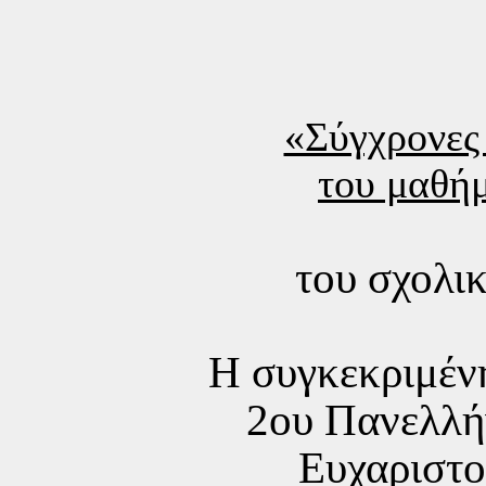
«Σύγχρονες 
του μαθήμ
του σχολι
Η συγκεκριμένη
2o
υ
Πανελλή
Ευχαριστο