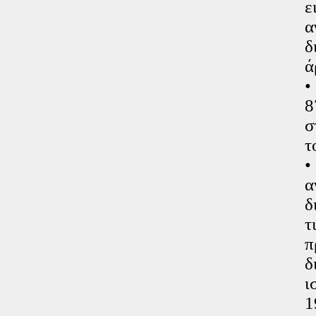
ε
α
δ
ά
•
8
σ
τ
•
α
δ
τ
π
δ
ι
1