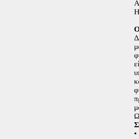
Α
Η
Ο
Δ
μ
φ
ε
υ
κ
φ
π
μ
Ω
Σ
•