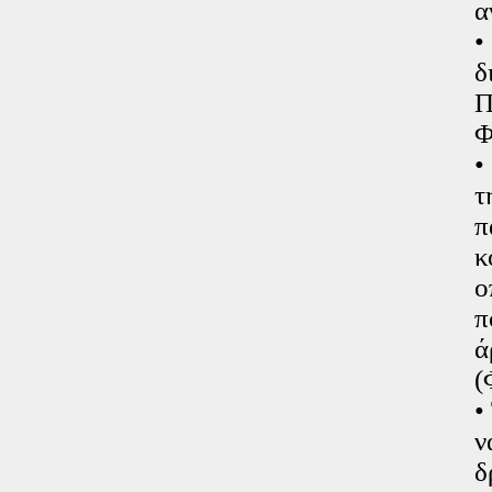
α
•
δ
Π
Φ
•
τ
π
κ
ο
π
ά
(
•
ν
δ