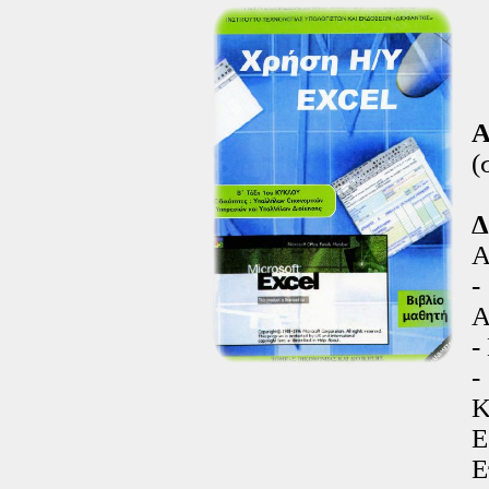
Α
(
Δ
Α
-
Α
-
-
Κ
Ε
Ε