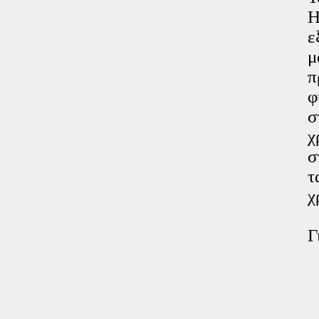
Η
ε
μ
π
φ
σ
χ
σ
τ
χ
Γ