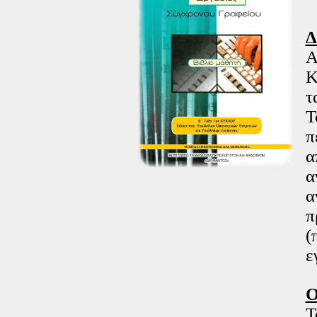
Δ
Α
Κ
τ
Τ
π
α
α
α
π
(
ε
Ο
Τ